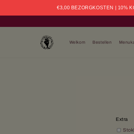
Meteen
naar de
€3,00 BEZORGKOSTEN | 10% K
content
Welkom
Bestellen
Menuka
Ga direc
producti
Extra
Stok