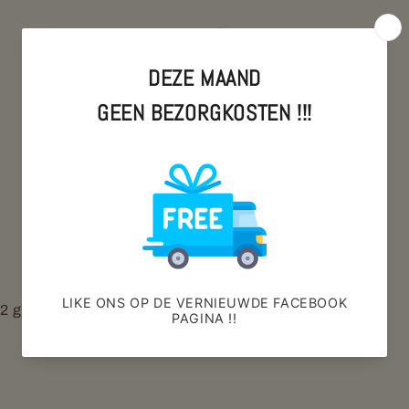
Aantal
Aantal
Aantal
verlagen
verhogen
voor
voor
53.Sirtaki
53.Sirtaki
Aan winkelwagen toevoegen
schotel
schotel
Afhaling is beschikbaar bij
Sirtaki Den Haag
Meestal klaar binnen 1 uur
Winkelgegevens bekijken
 2 griekse schnitzels met gyros