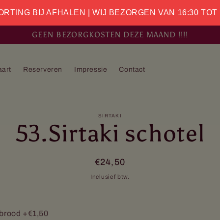
ORTING BIJ AFHALEN | WIJ BEZORGEN VAN 16:30 TOT
GEEN BEZORGKOSTEN DEZE MAAND !!!!
art
Reserveren
Impressie
Contact
SIRTAKI
t naar
53.Sirtaki schotel
nformatie
Normale
€24,50
prijs
Inclusief btw.
brood
+€1,50