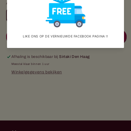
Aantal
Aantal
Aantal
verlagen
verhogen
voor
voor
Fles
Fles
Aan winkelwagen toevoegen
witte
witte
wijn
wijn
0.7Ltr
0.7Ltr
Afhaling is beschikbaar bij
Sirtaki Den Haag
Meestal klaar binnen 1 uur
Winkelgegevens bekijken